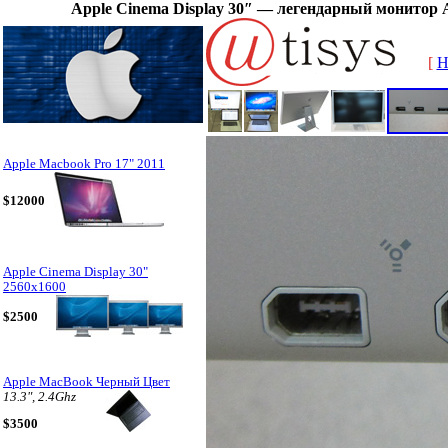
Apple Cinema Display 30″ — легендарный монитор
[
H
Apple Macbook Pro 17" 2011
$12000
Apple Cinema Display 30"
2560x1600
$2500
Apple MacBook Черный Цвет
13.3", 2.4Ghz
$3500