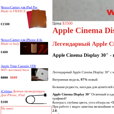
Чехол Cartier для iPad Pro
Made in FRANCE
Цена
$3500
€1500
Apple Cinema Di
Чехол Cartier для iPhone 4/4s
Легендарный Apple Ci
Made in Italy
€400
Apple Cinema Display 30" -
Apple Time Capsule 3TB
WiFi жесткий диск
Легендарный
Apple Cinema Display 30" с 
$800
$699
Витринная модель,
97%
новый.
Большая редкость, находка для ценителей 
iCelsius
Датчик температуры
Apple Cinema Display 30"
Отличный и оди
Для iPhone, iPad
графикой!
$100
Контраст, глубина цвета, угол обзора на
+5
При работе с видео заметны мельчайшие п
На заказ:
2.0
,